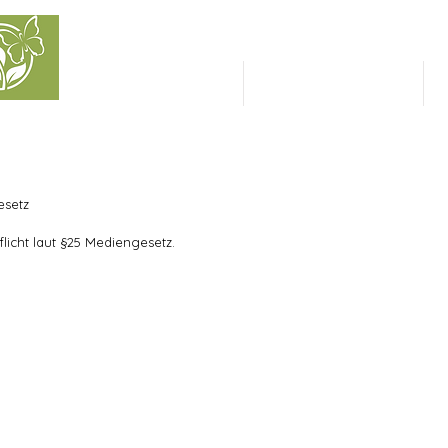
NATURKAPITAL
INVESTIEREN
esetz
cht laut §25 Mediengesetz.