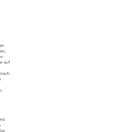
nen
en,
on
e auf
 nach
e
n,
uns
s
Sie